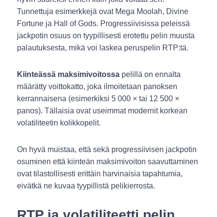
Tunnettuja esimerkkejä ovat Mega Moolah, Divine
Fortune ja Hall of Gods. Progressiivisissa peleissä
jackpotin osuus on tyypillisesti erotettu pelin muusta
palautuksesta, mikä voi laskea peruspelin RTP:tä.
Kiinteässä maksimivoitossa
pelillä on ennalta
määrätty voittokatto, joka ilmoitetaan panoksen
kerrannaisena (esimerkiksi 5 000 × tai 12 500 ×
panos). Tällaisia ovat useimmat modernit korkean
volatiliteetin kolikkopelit.
On hyvä muistaa, että sekä progressiivisen jackpotin
osuminen että kiinteän maksimivoiton saavuttaminen
ovat tilastollisesti erittäin harvinaisia tapahtumia,
eivätkä ne kuvaa tyypillistä pelikierrosta.
RTP ja volatiliteetti pelin