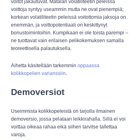
voitot jakautuvat. Matalan volatiliteetin peleissä
voittoja syntyy useammin mutta ne ovat pienempiä;
korkean volatiliteetin peleissä voitottomia jaksoja on
enemmän, ja voittopotentiaali on keskittynyt
bonustoimintoihin. Kumpikaan ei ole toista parempi –
ne tuottavat vain erilaisen pelikokemuksen samalla
teoreettisella palautuksella.
Aihetta käsitellään tarkemmin
oppaassa
kolikkopelien varianssiin
.
Demoversiot
Useimmista kolikkopeleistä on tarjolla ilmainen
demoversio, jossa pelataan leikkirahalla. Sillä ei voi
voittaa oikeaa rahaa eikä siihen tarvitse tallettaa
varoja.