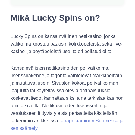
Mikä Lucky Spins on?
Lucky Spins on kansainvälinen nettikasino, jonka
valikoima koostuu pääosin kolikkopeleistä sekä live-
kasino- ja pöytäpeleistä useilta eri pelistudioilta.
Kansainvälisten nettikasinoiden pelivalikoima,
lisenssirakenne ja tarjonta vaihtelevat markkinoittain
ja muuttuvat usein. Sivuston kokoa, pelivalikoiman
laajuutta tai käytettävissä olevia ominaisuuksia
koskevat tiedot kannattaa siksi aina tarkistaa kasinon
omilta sivuilta. Nettikasinoiden lisensseihin ja
verotukseen liittyviä yleisiä periaatteita käsitellään
tarkemmin artikkelissa
rahapelaaminen Suomessa ja
sen sääntely
.