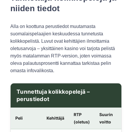
niiden tiedot
Alla on koottuna perustiedot muutamasta
suomalaispelaajien keskuudessa tunnetusta
kolikkopelistä. Luvut ovat kehittäjien ilmoittamia
oletusarvoja – yksittäinen kasino voi tarjota pelistä
myös matalamman RTP-version, joten voimassa
oleva palautusprosentti kannattaa tarkistaa pelin
omasta infovalikosta.
Tunnettuja kolikkopelejä –
perustiedot
RTP
Suurin
Peli
Kehittäjä
(oletus)
voitto