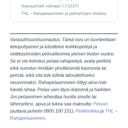
(lisenssimalli voimaan 1.7.2027)
THL – Rahapelaaminen ja pelihaittojen ehkäisy
Vastuullisuushuomautus: Tämä sivu on luonteeltaan
tietopohjainen ja käsittelee kolikkopelejä ja
nettikasinoiden pelivalikoimia yleisen tiedon vuoksi.
Se ei ole kehotus pelata rahapelejä, avata pelitiliä
eikä suositus mistään yksittäisestä kasinosta tai
pelistä, eikä sitä tule tulkita taloudelliseksi
neuvonnaksi. Rahapelaamiseen liittyy aina riski
hävitä rahaa. Pelaa vain täysi-ikäisenä ja harkiten.
Jos pelaaminen aiheuttaa huolta sinulle tai
läheisellesi, apua ja tukea saa maksutta:
Peluuri
(auttava puhelin 0800 100 101),
Peliklinikka
ja
THL –
Rahapelaaminen
.