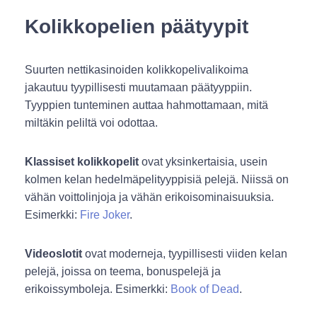
Kolikkopelien päätyypit
Suurten nettikasinoiden kolikkopelivalikoima
jakautuu tyypillisesti muutamaan päätyyppiin.
Tyyppien tunteminen auttaa hahmottamaan, mitä
miltäkin peliltä voi odottaa.
Klassiset kolikkopelit
ovat yksinkertaisia, usein
kolmen kelan hedelmäpelityyppisiä pelejä. Niissä on
vähän voittolinjoja ja vähän erikoisominaisuuksia.
Esimerkki:
Fire Joker
.
Videoslotit
ovat moderneja, tyypillisesti viiden kelan
pelejä, joissa on teema, bonuspelejä ja
erikoissymboleja. Esimerkki:
Book of Dead
.