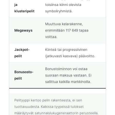
ja
toisiinsa kiinni olevista
klusteripelit
symboliryhmistä.
Muuttuva kelarakenne,
Megaways
enimmillään 117 649 tapaa
voittaa.
Jackpot-
Kiinteä tai progressiivinen
pelit
(jatkuvasti kasvava) päävoitto.
Bonustoiminnon voi ostaa
Bonusosto-
suoraan maksua vastaan. Ei
pelit
sallittua kaikilla markkinoilla.
Pelityyppi kertoo pelin rakenteesta, ei sen
tuottavuudesta. Kaikissa tyypeissä tulokset
määräytyvät satunnaislukugeneraattorin perusteella.