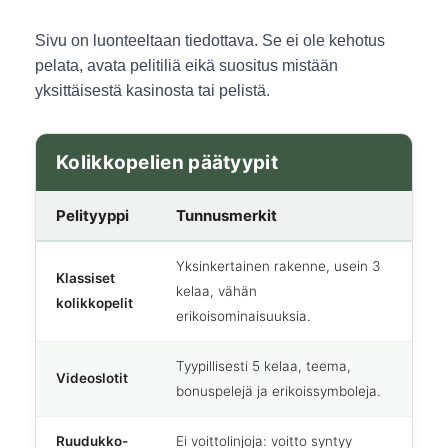
Sivu on luonteeltaan tiedottava. Se ei ole kehotus
pelata, avata pelitiliä eikä suositus mistään
yksittäisestä kasinosta tai pelistä.
Kolikkopelien päätyypit
Pelityyppi
Tunnusmerkit
Yksinkertainen rakenne, usein 3
Klassiset
kelaa, vähän
kolikkopelit
erikoisominaisuuksia.
Tyypillisesti 5 kelaa, teema,
Videoslotit
bonuspelejä ja erikoissymboleja.
Ruudukko-
Ei voittolinjoja: voitto syntyy