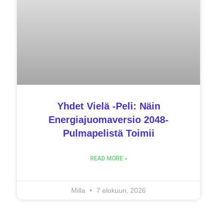
Yhdet Vielä -peli: Näin
Energiajuomaversio 2048-
Pulmapelistä Toimii
READ MORE »
Milla
7 elokuun, 2026