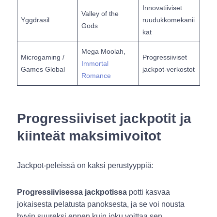
Innovatiiviset
Valley of the
Yggdrasil
ruudukkomekanii
Gods
kat
Mega Moolah,
Microgaming /
Progressiiviset
Immortal
Games Global
jackpot-verkostot
Romance
Progressiiviset jackpotit ja
kiinteät maksimivoitot
Jackpot-peleissä on kaksi perustyyppiä:
Progressiivisessa jackpotissa
potti kasvaa
jokaisesta pelatusta panoksesta, ja se voi nousta
hyvin suureksi ennen kuin joku voittaa sen.