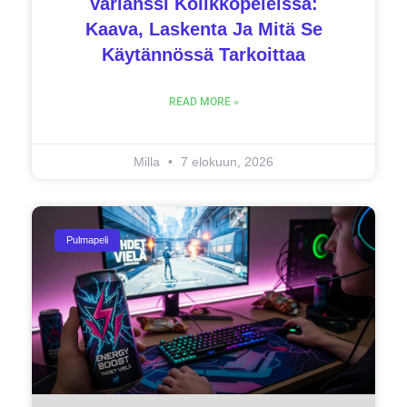
Varianssi Kolikkopeleissä:
Kaava, Laskenta Ja Mitä Se
Käytännössä Tarkoittaa
READ MORE »
Milla
7 elokuun, 2026
Pulmapeli