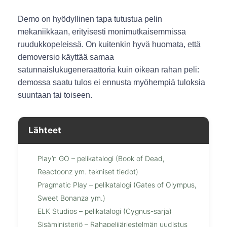
Demo on hyödyllinen tapa tutustua pelin
mekaniikkaan, erityisesti monimutkaisemmissa
ruudukkopeleissä. On kuitenkin hyvä huomata, että
demoversio käyttää samaa
satunnaislukugeneraattoria kuin oikean rahan peli:
demossa saatu tulos ei ennusta myöhempiä tuloksia
suuntaan tai toiseen.
Lähteet
Play’n GO – pelikatalogi (Book of Dead,
Reactoonz ym. tekniset tiedot)
Pragmatic Play – pelikatalogi (Gates of Olympus,
Sweet Bonanza ym.)
ELK Studios – pelikatalogi (Cygnus-sarja)
Sisäministeriö – Rahapelijärjestelmän uudistus