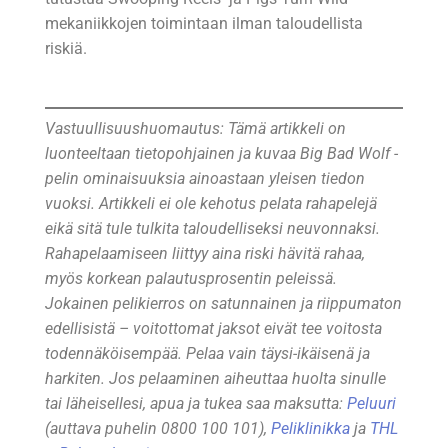
mekaniikkojen toimintaan ilman taloudellista
riskiä.
Vastuullisuushuomautus: Tämä artikkeli on
luonteeltaan tietopohjainen ja kuvaa Big Bad Wolf -
pelin ominaisuuksia ainoastaan yleisen tiedon
vuoksi. Artikkeli ei ole kehotus pelata rahapelejä
eikä sitä tule tulkita taloudelliseksi neuvonnaksi.
Rahapelaamiseen liittyy aina riski hävitä rahaa,
myös korkean palautusprosentin peleissä.
Jokainen pelikierros on satunnainen ja riippumaton
edellisistä – voitottomat jaksot eivät tee voitosta
todennäköisempää. Pelaa vain täysi-ikäisenä ja
harkiten. Jos pelaaminen aiheuttaa huolta sinulle
tai läheisellesi, apua ja tukea saa maksutta:
Peluuri
(auttava puhelin 0800 100 101),
Peliklinikka
ja
THL