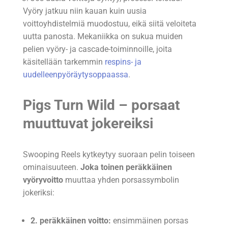
Vyöry jatkuu niin kauan kuin uusia
voittoyhdistelmiä muodostuu, eikä siitä veloiteta
uutta panosta. Mekaniikka on sukua muiden
pelien vyöry- ja cascade-toiminnoille, joita
käsitellään tarkemmin
respins- ja
uudelleenpyöräytysoppaassa
.
Pigs Turn Wild – porsaat
muuttuvat jokereiksi
Swooping Reels kytkeytyy suoraan pelin toiseen
ominaisuuteen.
Joka toinen peräkkäinen
vyöryvoitto
muuttaa yhden porsassymbolin
jokeriksi:
2. peräkkäinen voitto:
ensimmäinen porsas