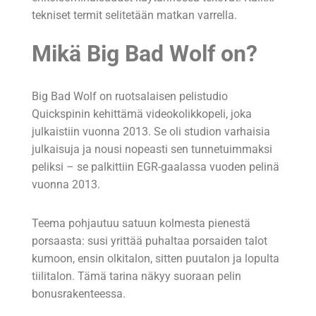
tekniset termit selitetään matkan varrella.
Mikä Big Bad Wolf on?
Big Bad Wolf on ruotsalaisen pelistudio
Quickspinin kehittämä videokolikkopeli, joka
julkaistiin vuonna 2013. Se oli studion varhaisia
julkaisuja ja nousi nopeasti sen tunnetuimmaksi
peliksi – se palkittiin EGR-gaalassa vuoden pelinä
vuonna 2013.
Teema pohjautuu satuun kolmesta pienestä
porsaasta: susi yrittää puhaltaa porsaiden talot
kumoon, ensin olkitalon, sitten puutalon ja lopulta
tiilitalon. Tämä tarina näkyy suoraan pelin
bonusrakenteessa.