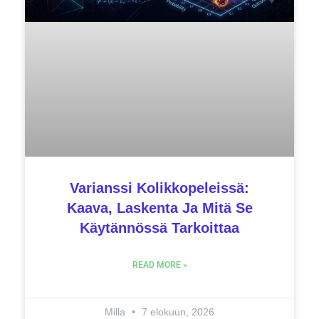
Varianssi Kolikkopeleissä:
Kaava, Laskenta Ja Mitä Se
Käytännössä Tarkoittaa
READ MORE »
Milla
7 elokuun, 2026