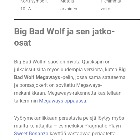
Korttisymbolit
Matala-
Pienimmät
10–A
arvoinen
voitot
Big Bad Wolf ja sen jatko-
osat
Big Bad Wolfin suosion myötä Quickspin on
julkaissut siitä myös uudempia versioita, kuten
Big
Bad Wolf Megaways
-pelin, jossa sama satuteema
ja porsasjokerit on sovitettu Megaways-
mekaniikkaan. Megaways-rakennetta käsitellään
tarkemmin
Megaways-oppaassa
.
Vyörymekaniikkaan perustuvia pelejä löytyy myös
muilta kehittäjiltä – esimerkiksi Pragmatic Playn
Sweet Bonanza
käyttää vastaavaa periaatetta