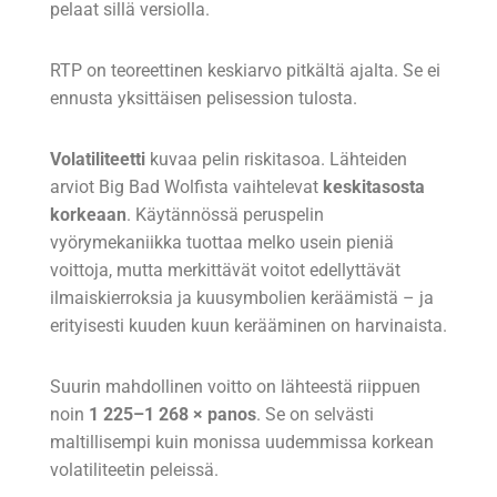
pelaat sillä versiolla.
RTP on teoreettinen keskiarvo pitkältä ajalta. Se ei
ennusta yksittäisen pelisession tulosta.
Volatiliteetti
kuvaa pelin riskitasoa. Lähteiden
arviot Big Bad Wolfista vaihtelevat
keskitasosta
korkeaan
. Käytännössä peruspelin
vyörymekaniikka tuottaa melko usein pieniä
voittoja, mutta merkittävät voitot edellyttävät
ilmaiskierroksia ja kuusymbolien keräämistä – ja
erityisesti kuuden kuun kerääminen on harvinaista.
Suurin mahdollinen voitto on lähteestä riippuen
noin
1 225–1 268 × panos
. Se on selvästi
maltillisempi kuin monissa uudemmissa korkean
volatiliteetin peleissä.