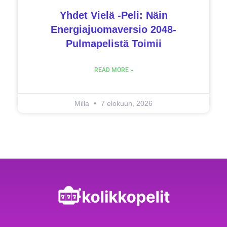
Yhdet Vielä -peli: Näin
Energiajuomaversio 2048-
Pulmapelistä Toimii
READ MORE »
Milla
7 elokuun, 2026