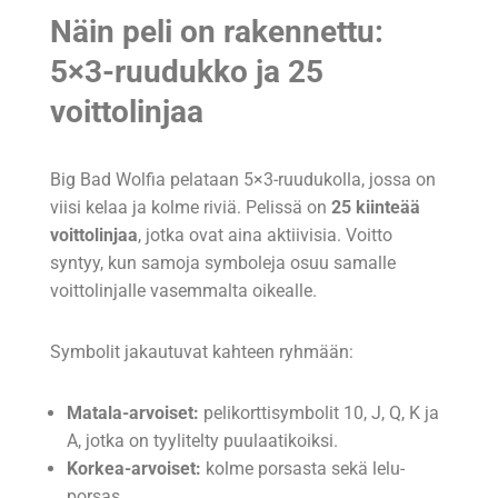
Näin peli on rakennettu:
5×3-ruudukko ja 25
voittolinjaa
Big Bad Wolfia pelataan 5×3-ruudukolla, jossa on
viisi kelaa ja kolme riviä. Pelissä on
25 kiinteää
voittolinjaa
, jotka ovat aina aktiivisia. Voitto
syntyy, kun samoja symboleja osuu samalle
voittolinjalle vasemmalta oikealle.
Symbolit jakautuvat kahteen ryhmään:
Matala-arvoiset:
pelikorttisymbolit 10, J, Q, K ja
A, jotka on tyylitelty puulaatikoiksi.
Korkea-arvoiset:
kolme porsasta sekä lelu-
porsas.