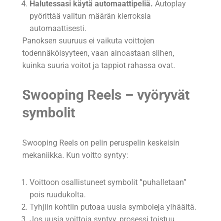
Halutessasi käytä automaattipeliä.
Autoplay
pyörittää valitun määrän kierroksia
automaattisesti.
Panoksen suuruus ei vaikuta voittojen
todennäköisyyteen, vaan ainoastaan siihen,
kuinka suuria voitot ja tappiot rahassa ovat.
Swooping Reels – vyöryvät
symbolit
Swooping Reels on pelin peruspelin keskeisin
mekaniikka. Kun voitto syntyy:
Voittoon osallistuneet symbolit ”puhalletaan”
pois ruudukolta.
Tyhjiin kohtiin putoaa uusia symboleja ylhäältä.
Jos uusia voittoja syntyy, prosessi toistuu.