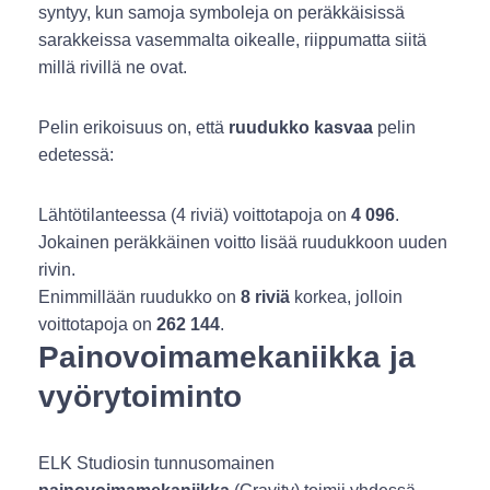
syntyy, kun samoja symboleja on peräkkäisissä
sarakkeissa vasemmalta oikealle, riippumatta siitä
millä rivillä ne ovat.
Pelin erikoisuus on, että
ruudukko kasvaa
pelin
edetessä:
Lähtötilanteessa (4 riviä) voittotapoja on
4 096
.
Jokainen peräkkäinen voitto lisää ruudukkoon uuden
rivin.
Enimmillään ruudukko on
8 riviä
korkea, jolloin
voittotapoja on
262 144
.
Painovoimamekaniikka ja
vyörytoiminto
ELK Studiosin tunnusomainen