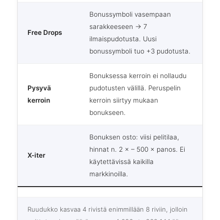
Bonussymboli vasempaan
sarakkeeseen → 7
Free Drops
ilmaispudotusta. Uusi
bonussymboli tuo +3 pudotusta.
Bonuksessa kerroin ei nollaudu
Pysyvä
pudotusten välillä. Peruspelin
kerroin
kerroin siirtyy mukaan
bonukseen.
Bonuksen osto: viisi pelitilaa,
hinnat n. 2 × – 500 × panos. Ei
X-iter
käytettävissä kaikilla
markkinoilla.
Ruudukko kasvaa 4 rivistä enimmillään 8 riviin, jolloin