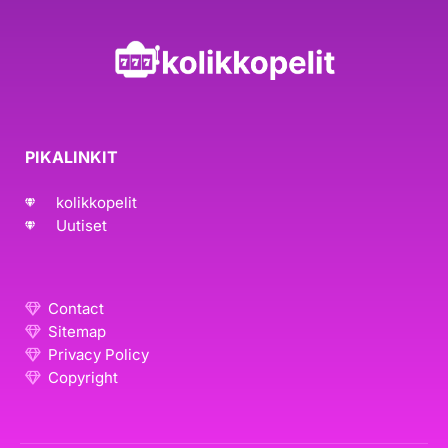
PIKALINKIT
kolikkopelit
Uutiset
Contact
Sitemap
Privacy Policy
Copyright