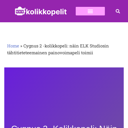
Siirry
suoraan
Live Casino – pokeri ja parhaat livepelit
Kasinopelit – opas online-kasinoiden suosikkipeleihin
Kasino ilman rekisteröitymistä
sisältöön
Home
»
Cygnus 2 -kolikkopeli: näin ELK Studiosin
tähtitieteteemainen painovoimapeli toimii