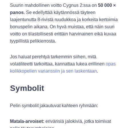
Suurin mahdollinen voitto Cygnus 2:ssa on
50 000 ×
panos
. Se edellyttää käytännössä täyteen
laajentunutta 8-rivistä ruudukkoa ja korkeita kertoimia
bonuspelin aikana. On hyvä muistaa, että näin suuri
voitto on tilastollisesti erittäin harvinainen eikä kuvaa
tyypillistä pelikierrosta.
Jos haluat perehtyä tarkemmin siihen, mitä
volatiliteetti tarkoittaa, kannattaa lukea erillinen
opas
kolikkopelien varianssiin ja sen laskentaan
.
Symbolit
Pelin symbolit jakautuvat kahteen ryhmään:
Matala-arvoiset:
erivärisiä jalokiviä, jotka toimivat