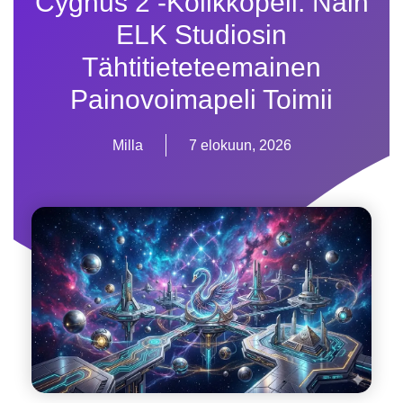
Cygnus 2 -kolikkopeli: Näin
ELK Studiosin
Tähtitieteteemainen
Painovoimapeli Toimii
Milla
7 elokuun, 2026