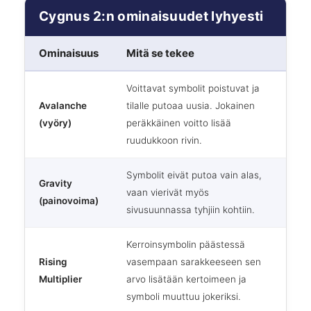
Cygnus 2:n ominaisuudet lyhyesti
Ominaisuus
Mitä se tekee
Voittavat symbolit poistuvat ja
Avalanche
tilalle putoaa uusia. Jokainen
(vyöry)
peräkkäinen voitto lisää
ruudukkoon rivin.
Symbolit eivät putoa vain alas,
Gravity
vaan vierivät myös
(painovoima)
sivusuunnassa tyhjiin kohtiin.
Kerroinsymbolin päästessä
Rising
vasempaan sarakkeeseen sen
Multiplier
arvo lisätään kertoimeen ja
symboli muuttuu jokeriksi.