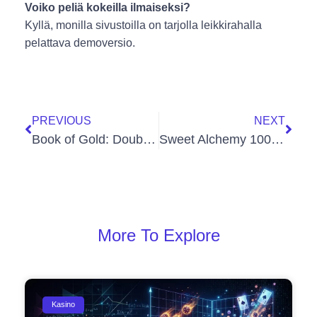
Voiko peliä kokeilla ilmaiseksi?
Kyllä, monilla sivustoilla on tarjolla leikkirahalla
pelattava demoversio.
PREVIOUS
NEXT
Book of Gold: Double Chance -kolikkopeli: näin Playsonin Egypti-slotti toimii
Sweet Alchemy 100 -kolikkopeli: näin Play’n GO:n karkkiteemainen ruudukkopeli toimii
More To Explore
Kasino