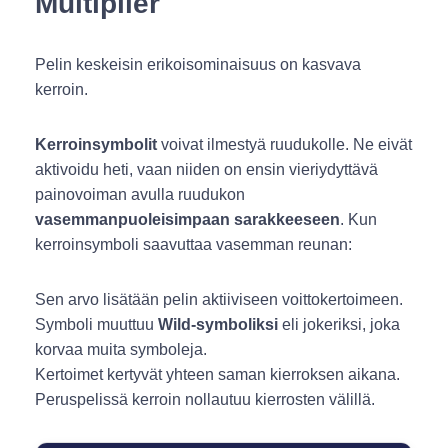
Multiplier
Pelin keskeisin erikoisominaisuus on kasvava
kerroin.
Kerroinsymbolit
voivat ilmestyä ruudukolle. Ne eivät
aktivoidu heti, vaan niiden on ensin vieriydyttävä
painovoiman avulla ruudukon
vasemmanpuoleisimpaan sarakkeeseen
. Kun
kerroinsymboli saavuttaa vasemman reunan:
Sen arvo lisätään pelin aktiiviseen voittokertoimeen.
Symboli muuttuu
Wild-symboliksi
eli jokeriksi, joka
korvaa muita symboleja.
Kertoimet kertyvät yhteen saman kierroksen aikana.
Peruspelissä kerroin nollautuu kierrosten välillä.