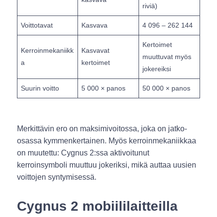
riviä)
Voittotavat
Kasvava
4 096 – 262 144
Kertoimet
Kerroinmekaniikk
Kasvavat
muuttuvat myös
a
kertoimet
jokereiksi
Suurin voitto
5 000 × panos
50 000 × panos
Merkittävin ero on maksimivoitossa, joka on jatko-
osassa kymmenkertainen. Myös kerroinmekaniikkaa
on muutettu: Cygnus 2:ssa aktivoitunut
kerroinsymboli muuttuu jokeriksi, mikä auttaa uusien
voittojen syntymisessä.
Cygnus 2 mobiililaitteilla