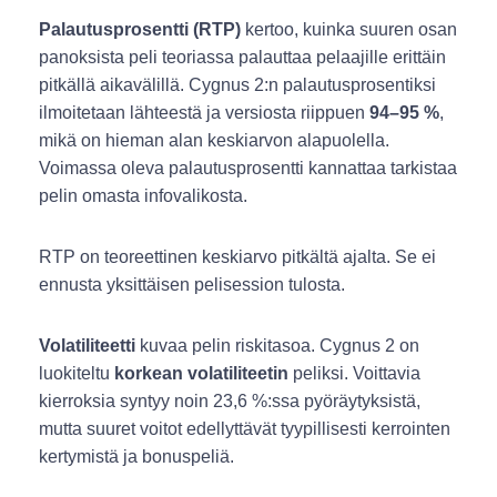
Palautusprosentti (RTP)
kertoo, kuinka suuren osan
panoksista peli teoriassa palauttaa pelaajille erittäin
pitkällä aikavälillä. Cygnus 2:n palautusprosentiksi
ilmoitetaan lähteestä ja versiosta riippuen
94–95 %
,
mikä on hieman alan keskiarvon alapuolella.
Voimassa oleva palautusprosentti kannattaa tarkistaa
pelin omasta infovalikosta.
RTP on teoreettinen keskiarvo pitkältä ajalta. Se ei
ennusta yksittäisen pelisession tulosta.
Volatiliteetti
kuvaa pelin riskitasoa. Cygnus 2 on
luokiteltu
korkean volatiliteetin
peliksi. Voittavia
kierroksia syntyy noin 23,6 %:ssa pyöräytyksistä,
mutta suuret voitot edellyttävät tyypillisesti kerrointen
kertymistä ja bonuspeliä.