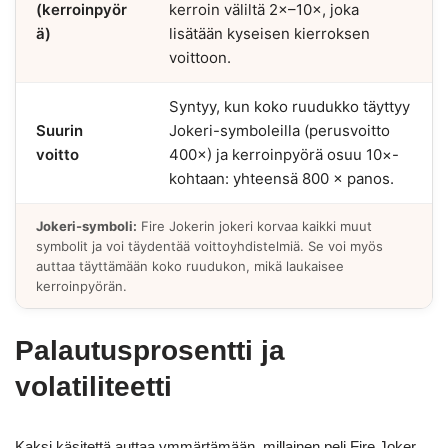
(kerroinpyör
kerroin väliltä 2×–10×, joka
ä)
lisätään kyseisen kierroksen
voittoon.
Syntyy, kun koko ruudukko täyttyy
Suurin
Jokeri-symboleilla (perusvoitto
voitto
400×) ja kerroinpyörä osuu 10×-
kohtaan: yhteensä 800 × panos.
Jokeri-symboli:
Fire Jokerin jokeri korvaa kaikki muut
symbolit ja voi täydentää voittoyhdistelmiä. Se voi myös
auttaa täyttämään koko ruudukon, mikä laukaisee
kerroinpyörän.
Palautusprosentti ja
volatiliteetti
Kaksi käsitettä auttaa ymmärtämään, millainen peli Fire Joker