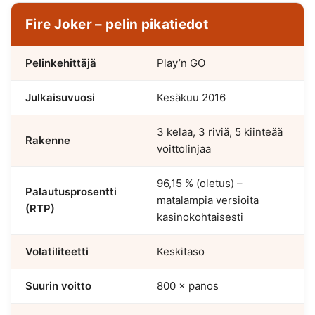
Fire Joker – pelin pikatiedot
Pelinkehittäjä
Play’n GO
Julkaisuvuosi
Kesäkuu 2016
3 kelaa, 3 riviä, 5 kiinteää
Rakenne
voittolinjaa
96,15 % (oletus) –
Palautusprosentti
matalampia versioita
(RTP)
kasinokohtaisesti
Volatiliteetti
Keskitaso
Suurin voitto
800 × panos