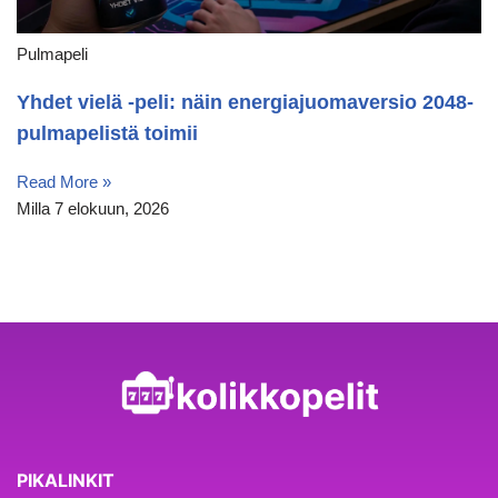
Pulmapeli
Yhdet vielä -peli: näin energiajuomaversio 2048-
pulmapelistä toimii
Read More »
Milla
7 elokuun, 2026
PIKALINKIT