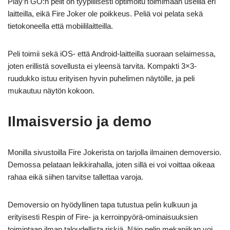
Play’n GO:n pelit on tyypillisesti optimoitu toimimaan useilla eri
laitteilla, eikä Fire Joker ole poikkeus. Peliä voi pelata sekä
tietokoneella että mobiililaitteilla.
Peli toimii sekä iOS- että Android-laitteilla suoraan selaimessa,
joten erillistä sovellusta ei yleensä tarvita. Kompakti 3×3-
ruudukko istuu erityisen hyvin puhelimen näytölle, ja peli
mukautuu näytön kokoon.
Ilmaisversio ja demo
Monilla sivustoilla Fire Jokerista on tarjolla ilmainen demoversio.
Demossa pelataan leikkirahalla, joten sillä ei voi voittaa oikeaa
rahaa eikä siihen tarvitse tallettaa varoja.
Demoversio on hyödyllinen tapa tutustua pelin kulkuun ja
erityisesti Respin of Fire- ja kerroinpyörä-ominaisuuksien
toimintaan ilman taloudellista riskiä. Näin pelin mekaniikan voi