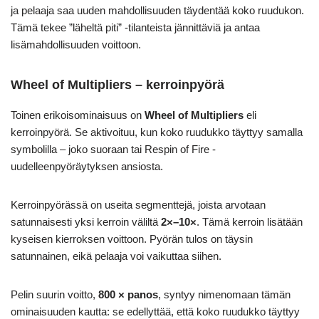
ja pelaaja saa uuden mahdollisuuden täydentää koko ruudukon.
Tämä tekee ”läheltä piti” -tilanteista jännittäviä ja antaa
lisämahdollisuuden voittoon.
Wheel of Multipliers – kerroinpyörä
Toinen erikoisominaisuus on
Wheel of Multipliers
eli
kerroinpyörä. Se aktivoituu, kun koko ruudukko täyttyy samalla
symbolilla – joko suoraan tai Respin of Fire -
uudelleenpyöräytyksen ansiosta.
Kerroinpyörässä on useita segmenttejä, joista arvotaan
satunnaisesti yksi kerroin väliltä
2×–10×
. Tämä kerroin lisätään
kyseisen kierroksen voittoon. Pyörän tulos on täysin
satunnainen, eikä pelaaja voi vaikuttaa siihen.
Pelin suurin voitto,
800 × panos
, syntyy nimenomaan tämän
ominaisuuden kautta: se edellyttää, että koko ruudukko täyttyy