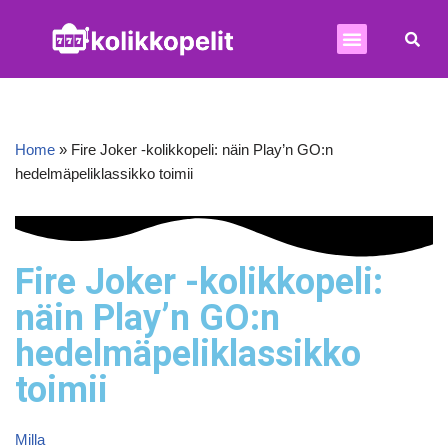
Siirry
Live Casino – pokeri ja parhaat livepelit
Kasinopelit – opas online-kasinoiden suosikkipeleihin
Kasino ilman rekisteröitymistä
suoraan
sisältöön
Home
»
Fire Joker -kolikkopeli: näin Play’n GO:n
hedelmäpeliklassikko toimii
Fire Joker -kolikkopeli:
näin Play’n GO:n
hedelmäpeliklassikko
toimii
Milla