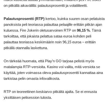
on pitkällä aikavälillä: palautusprosentti ja volatiliteetti.
Palautusprosentti (RTP)
kertoo, kuinka suuren osan pelatuista
panoksista peli teoriassa palauttaa pelaajille erittäin pitkän ajan
kuluessa. Fire Jokerin oletusarvoinen RTP on
96,15 %
. Tämä
tarkoittaa, että jokaista pelattua sataa euroa kohden peli
palauttaa teoriassa keskimäärin noin 96,15 euroa – erittäin
pitkällä otannalla laskettuna.
On tärkeää huomata, että Play’n GO tarjoaa pelistä myös
matalampia RTP-versioita. Kasino voi valita, mitä versiota se
käyttää, joten voimassa oleva palautusprosentti kannattaa aina
tarkistaa pelin omasta infovalikosta.
RTP on teoreettinen keskiarvo pitkältä ajalta. Se ei ennusta
yksittäisen pelisession tulosta.