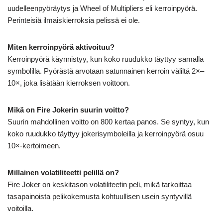
uudelleenpyöräytys ja Wheel of Multipliers eli kerroinpyörä.
Perinteisiä ilmaiskierroksia pelissä ei ole.
Miten kerroinpyörä aktivoituu?
Kerroinpyörä käynnistyy, kun koko ruudukko täyttyy samalla
symbolilla. Pyörästä arvotaan satunnainen kerroin väliltä 2×–
10×, joka lisätään kierroksen voittoon.
Mikä on Fire Jokerin suurin voitto?
Suurin mahdollinen voitto on 800 kertaa panos. Se syntyy, kun
koko ruudukko täyttyy jokerisymboleilla ja kerroinpyörä osuu
10×-kertoimeen.
Millainen volatiliteetti pelillä on?
Fire Joker on keskitason volatiliteetin peli, mikä tarkoittaa
tasapainoista pelikokemusta kohtuullisen usein syntyvillä
voitoilla.