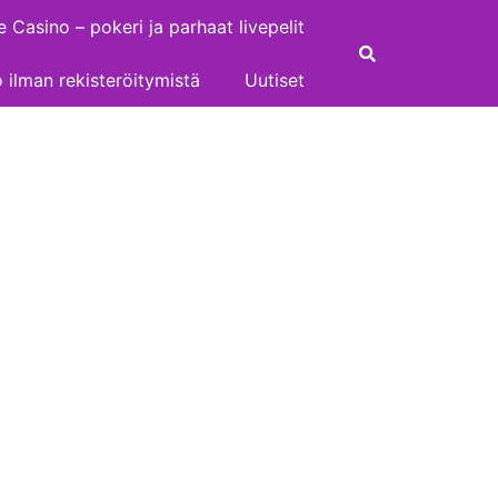
e Casino – pokeri ja parhaat livepelit
 ilman rekisteröitymistä
Uutiset