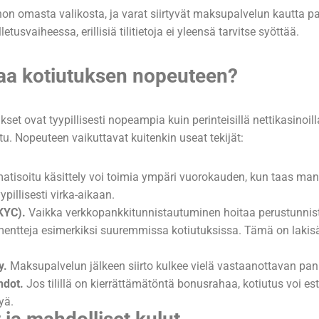
on omasta valikosta, ja varat siirtyvät maksupalvelun kautta pan
lletusvaiheessa, erillisiä tilitietoja ei yleensä tarvitse syöttää.
aa kotiutuksen nopeuteen?
set ovat tyypillisesti nopeampia kuin perinteisillä nettikasinoil
tu. Nopeuteen vaikuttavat kuitenkin useat tekijät:
tisoitu käsittely voi toimia ympäri vuorokauden, kun taas ma
ypillisesti virka-aikaan.
KYC).
Vaikka verkkopankkitunnistautuminen hoitaa perustunnis
mentteja esimerkiksi suuremmissa kotiutuksissa. Tämä on lakis
y.
Maksupalvelun jälkeen siirto kulkee vielä vastaanottavan pank
hdot.
Jos tilillä on kierrättämätöntä bonusrahaa, kotiutus voi est
yä.