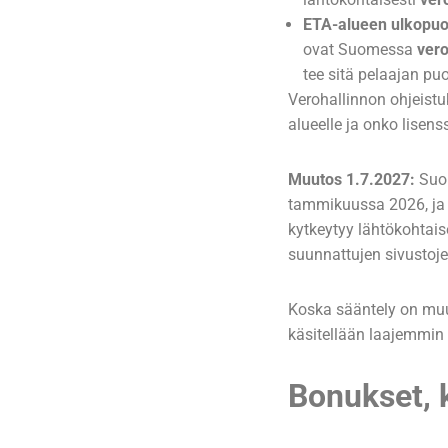
ETA-alueen ulkopuol
ovat Suomessa
vero
tee sitä pelaajan puo
Verohallinnon ohjeistu
alueelle ja onko lisens
Muutos 1.7.2027:
Suom
tammikuussa 2026, ja 
kytkeytyy lähtökohtais
suunnattujen sivustojen
Koska sääntely on muut
käsitellään laajemmin 
Bonukset, k