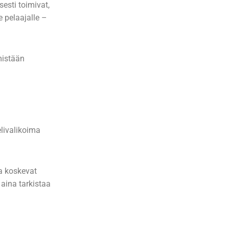
sesti toimivat,
 pelaajalle –
mistään
elivalikoima
a koskevat
 aina tarkistaa