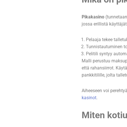
Pikakasino
(tunnetaan 
jossa erillistä käyttäjä
Pelaaja tekee tallet
Tunnistautuminen to
Pelitili syntyy autom
Malli perustuu maksup
että rahansiirrot. Käy
pankkitilille, jolta talle
Aiheeseen voi perehty
kasinot
.
Miten kotiu