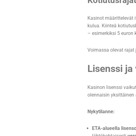
Kotiutusrajat
Kasinot määrittelevät 
kulua. Kiinteä kotiutu
– esimerkiksi 5 euron 
Voimassa olevat rajat j
Lisenssi ja
Kasinon lisenssi vaiku
olennaisin yksittäinen
Nykytilanne:
ETA-alueella lisenso
lähtökohtaisesti
ver