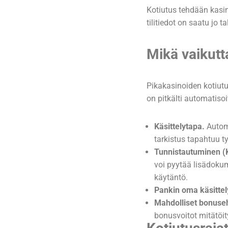
Kotiutus tehdään kasin
tilitiedot on saatu jo ta
Mikä vaikutt
Pikakasinoiden kotiutuk
on pitkälti automatisoi
Käsittelytapa.
Automa
tarkistus tapahtuu ty
Tunnistautuminen (
voi pyytää lisädoku
käytäntö.
Pankin oma käsittel
Mahdolliset bonuse
bonusvoitot mitätöit