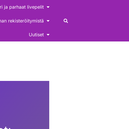
 ja parhaat livepelit
man rekisteröitymistä
Uutiset