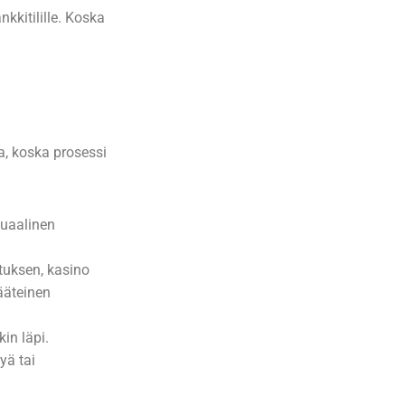
kkitilille. Koska
la, koska prosessi
nuaalinen
tuksen, kasino
ääteinen
in läpi.
yä tai