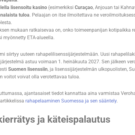
ella lisensoitu kasino
(esimerkiksi
Curaçao
, Anjouan tai Kahna
nalaista tuloa
. Pelaajan on itse ilmoitettava ne veroilmoitukses
lesta.
ksen mukaan ratkaisevaa on, onko toimeenpanijan kotipaikka re
si myönnetty ETA-alueella.
i siirtyy uuteen rahapelilisenssijärjestelmään. Uusi rahapelilaki
järjestelmä astuu voimaan 1. heinäkuuta 2027. Sen jälkeen ve
esti
Suomen lisenssiin
, ja lisenssijärjestelmän ulkopuolisten, 
 voitot voivat olla verotettavaa tuloa.
tumassa, ajantasaiset tiedot kannattaa aina varmistaa Verohal
artikkelissa
rahapelaaminen Suomessa ja sen sääntely
.
ierrätys ja käteispalautus