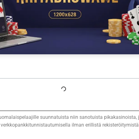
uomalaispelaajille suunnatuista niin sanotuista pikakasinoista, 
verkkopankkitunnistautumisella ilman erillistä rekisteröitymistä