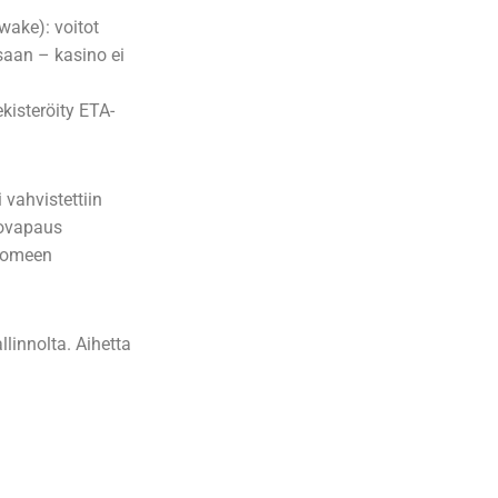
wake): voitot
saan – kasino ei
kisteröity ETA-
 vahvistettiin
rovapaus
Suomeen
linnolta. Aihetta