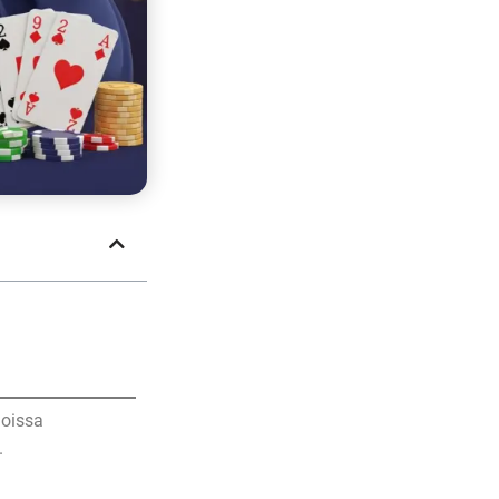
joissa
.