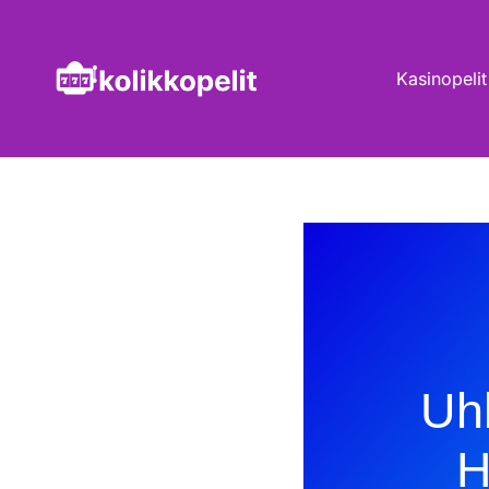
Siirry
Kasinopelit
suoraan
sisältöön
Uh
H