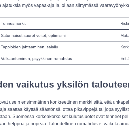
a ajatuksia myös vapaa-ajalla, ollaan siirtymässä vaaravyöhykke
Tunnusmerkit
Risk
Satunnaiset suuret voitot, optimismi
Mata
Tappioiden jahtaaminen, salailu
Kork
Velkaantuminen, psyykkinen romahdus
Erit
en vaikutus yksilön taloutee
 ovat usein ensimmäinen konkreettinen merkki siitä, että uhkape
aaja saattaa käyttää säästönsä, ottaa pikavippejä tai jopa syyllis
staan. Suomessa korkeakorkoiset kulutusluotot ovat tehneet pe
tavan helppoa ja nopeaa. Taloudellinen romahdus ei vaikuta ain