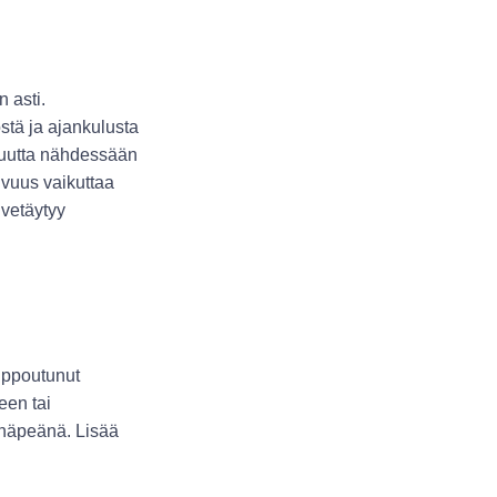
 asti.
stä ja ajankulusta
omuutta nähdessään
uvuus vaikuttaa
 vetäytyy
uppoutunut
een tai
 häpeänä. Lisää