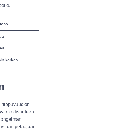
elle.
itaso
la
ea
täin korkea
n
liriippuvuus on
tyä rikollisuuteen
liongelman
oastaan pelaajaan