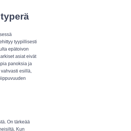
ntyperä
isessä
ittyy tyypillisesti
ulta epätoivon
rkiset asiat eivät
pia panoksia ja
vahvasti esillä,
 riippuvuuden
stä. On tärkeää
heisiltä. Kun