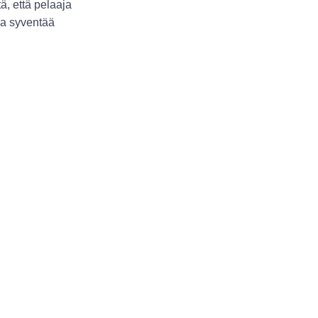
ä, että pelaaja
ja syventää