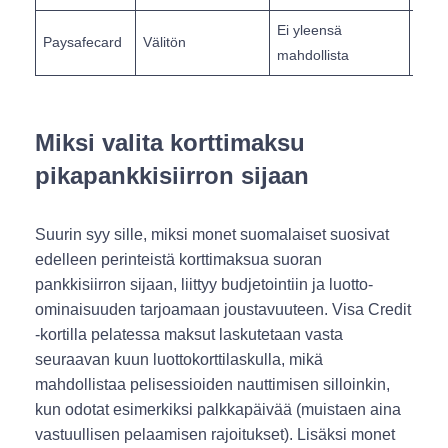
Ei yleensä
Paysafecard
Välitön
Hyv
mahdollista
Miksi valita korttimaksu
pikapankkisiirron sijaan
Suurin syy sille, miksi monet suomalaiset suosivat
edelleen perinteistä korttimaksua suoran
pankkisiirron sijaan, liittyy budjetointiin ja luotto-
ominaisuuden tarjoamaan joustavuuteen. Visa Credit
-kortilla pelatessa maksut laskutetaan vasta
seuraavan kuun luottokorttilaskulla, mikä
mahdollistaa pelisessioiden nauttimisen silloinkin,
kun odotat esimerkiksi palkkapäivää (muistaen aina
vastuullisen pelaamisen rajoitukset). Lisäksi monet