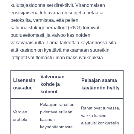
kuluttajasidonnaiset direktiivit. Viranomaisen
ensisijaisena tehtävänä on suojella pelaajia
petoksilta, varmistaa, että pelien
satunnaislukugeneraattorit (RNG) toimivat
puolueettomasti, ja valvoo kasinoiden
vakavaraisuutta. Tämä tarkoittaa käytännössä sitä,
että kasinon on kyettävä maksamaan suuretkin
jättipotit välittömästi ilman maksuvaikeuksia.
Valvonnan
Lisenssin
Pelaajan saama
kohde ja
osa-alue
käytännön hyöty
kriteerit
Pelaajien rahat on
Rahat ovat turvassa,
Varojen
pidettävä erillään
vaikka kasino
erottelu
kasinon
ajautuisi konkurssiin
käyttöpääomasta