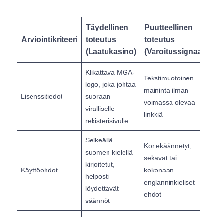
Täydellinen
Puutteellinen
Arviointikriteeri
toteutus
toteutus
(Laatukasino)
(Varoitussignaali)
Klikattava MGA-
Tekstimuotoinen
logo, joka johtaa
maininta ilman
Lisenssitiedot
suoraan
voimassa olevaa
viralliselle
linkkiä
rekisterisivulle
Selkeällä
Konekäännetyt,
suomen kielellä
sekavat tai
kirjoitetut,
Käyttöehdot
kokonaan
helposti
englanninkieliset
löydettävät
ehdot
säännöt