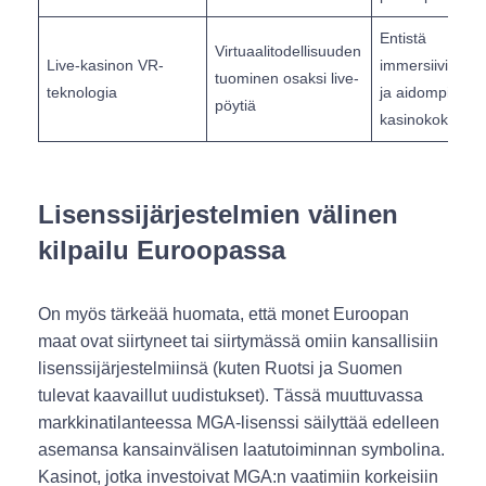
Entistä
Virtuaalitodellisuuden
Live-kasinon VR-
immersiivisemp
tuominen osaksi live-
teknologia
ja aidompi
pöytiä
kasinokokemu
Lisenssijärjestelmien välinen
kilpailu Euroopassa
On myös tärkeää huomata, että monet Euroopan
maat ovat siirtyneet tai siirtymässä omiin kansallisiin
lisenssijärjestelmiinsä (kuten Ruotsi ja Suomen
tulevat kaavaillut uudistukset). Tässä muuttuvassa
markkinatilanteessa MGA-lisenssi säilyttää edelleen
asemansa kansainvälisen laatutoiminnan symbolina.
Kasinot, jotka investoivat MGA:n vaatimiin korkeisiin