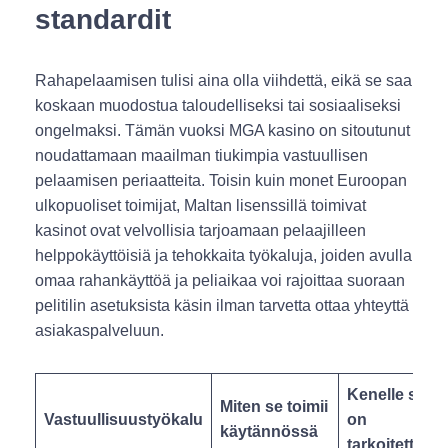
standardit
Rahapelaamisen tulisi aina olla viihdettä, eikä se saa
koskaan muodostua taloudelliseksi tai sosiaaliseksi
ongelmaksi. Tämän vuoksi MGA kasino on sitoutunut
noudattamaan maailman tiukimpia vastuullisen
pelaamisen periaatteita. Toisin kuin monet Euroopan
ulkopuoliset toimijat, Maltan lisenssillä toimivat
kasinot ovat velvollisia tarjoamaan pelaajilleen
helppokäyttöisiä ja tehokkaita työkaluja, joiden avulla
omaa rahankäyttöä ja peliaikaa voi rajoittaa suoraan
pelitilin asetuksista käsin ilman tarvetta ottaa yhteyttä
asiakaspalveluun.
Kenelle se
Miten se toimii
Vastuullisuustyökalu
on
käytännössä
tarkoitettu