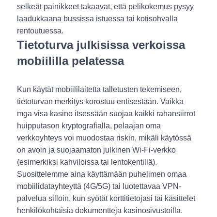
selkeät painikkeet takaavat, että pelikokemus pysyy
laadukkaana bussissa istuessa tai kotisohvalla
rentoutuessa.
Tietoturva julkisissa verkoissa
mobiililla pelatessa
Kun käytät mobiililaitetta talletusten tekemiseen,
tietoturvan merkitys korostuu entisestään. Vaikka
mga visa kasino itsessään suojaa kaikki rahansiirrot
huipputason kryptografialla, pelaajan oma
verkkoyhteys voi muodostaa riskin, mikäli käytössä
on avoin ja suojaamaton julkinen Wi-Fi-verkko
(esimerkiksi kahviloissa tai lentokentillä).
Suosittelemme aina käyttämään puhelimen omaa
mobiilidatayhteyttä (4G/5G) tai luotettavaa VPN-
palvelua silloin, kun syötät korttitietojasi tai käsittelet
henkilökohtaisia dokumentteja kasinosivustoilla.