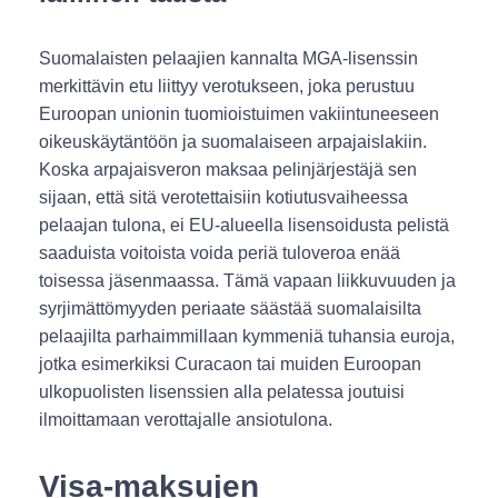
Suomalaisten pelaajien kannalta MGA-lisenssin
merkittävin etu liittyy verotukseen, joka perustuu
Euroopan unionin tuomioistuimen vakiintuneeseen
oikeuskäytäntöön ja suomalaiseen arpajaislakiin.
Koska arpajaisveron maksaa pelinjärjestäjä sen
sijaan, että sitä verotettaisiin kotiutusvaiheessa
pelaajan tulona, ei EU-alueella lisensoidusta pelistä
saaduista voitoista voida periä tuloveroa enää
toisessa jäsenmaassa. Tämä vapaan liikkuvuuden ja
syrjimättömyyden periaate säästää suomalaisilta
pelaajilta parhaimmillaan kymmeniä tuhansia euroja,
jotka esimerkiksi Curacaon tai muiden Euroopan
ulkopuolisten lisenssien alla pelatessa joutuisi
ilmoittamaan verottajalle ansiotulona.
Visa-maksujen