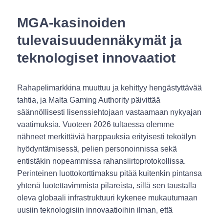
MGA-kasinoiden
tulevaisuudennäkymät ja
teknologiset innovaatiot
Rahapelimarkkina muuttuu ja kehittyy hengästyttävää
tahtia, ja Malta Gaming Authority päivittää
säännöllisesti lisenssiehtojaan vastaamaan nykyajan
vaatimuksia. Vuoteen 2026 tultaessa olemme
nähneet merkittäviä harppauksia erityisesti tekoälyn
hyödyntämisessä, pelien personoinnissa sekä
entistäkin nopeammissa rahansiirtoprotokollissa.
Perinteinen luottokorttimaksu pitää kuitenkin pintansa
yhtenä luotettavimmista pilareista, sillä sen taustalla
oleva globaali infrastruktuuri kykenee mukautumaan
uusiin teknologisiin innovaatioihin ilman, että