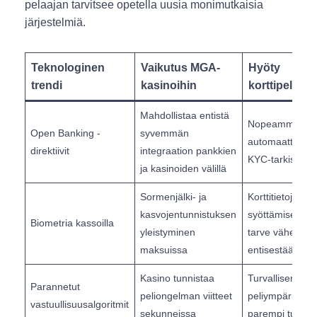
pelaajan tarvitsee opetella uusia monimutkaisia
järjestelmiä.
Teknologinen
Vaikutus MGA-
Hyöty
trendi
kasinoihin
korttipelaajal
Mahdollistaa entistä
Nopeammat
Open Banking -
syvemmän
automaattiset
direktiivit
integraation pankkien
KYC-tarkistuks
ja kasinoiden välillä
Sormenjälki- ja
Korttitietojen
kasvojentunnistuksen
syöttämisen
Biometria kassoilla
yleistyminen
tarve vähenee
maksuissa
entisestään
Kasino tunnistaa
Turvallisempi
Parannetut
peliongelman viitteet
peliympäristö j
vastuullisuusalgoritmit
sekunneissa
parempi tuki