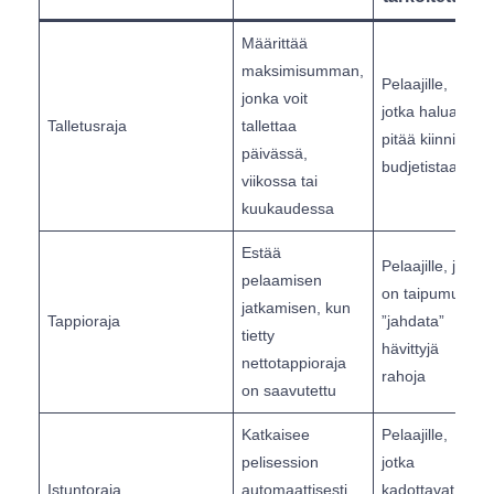
Määrittää
maksimisumman,
Pelaajille,
jonka voit
jotka haluavat
Talletusraja
tallettaa
pitää kiinni
päivässä,
budjetistaan
viikossa tai
kuukaudessa
Estää
Pelaajille, joilla
pelaamisen
on taipumus
jatkamisen, kun
Tappioraja
”jahdata”
tietty
hävittyjä
nettotappioraja
rahoja
on saavutettu
Katkaisee
Pelaajille,
pelisession
jotka
Istuntoraja
automaattisesti
kadottavat