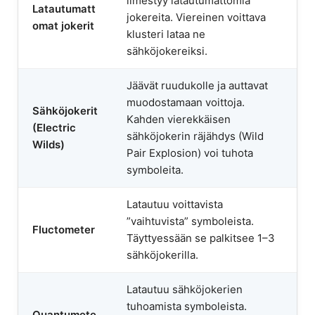
ilmestyy latautumattomia
Latautumatt
jokereita. Viereinen voittava
omat jokerit
klusteri lataa ne
sähköjokereiksi.
Jäävät ruudukolle ja auttavat
muodostamaan voittoja.
Sähköjokerit
Kahden vierekkäisen
(Electric
sähköjokerin räjähdys (Wild
Wilds)
Pair Explosion) voi tuhota
symboleita.
Latautuu voittavista
”vaihtuvista” symboleista.
Fluctometer
Täyttyessään se palkitsee 1–3
sähköjokerilla.
Latautuu sähköjokerien
tuhoamista symboleista.
Quantumete