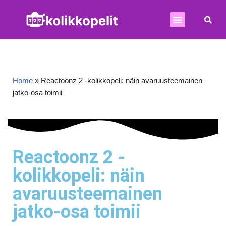
Siirry
Live Casino – pokeri ja parhaat livepelit
Kasinopelit – opas online-kasinoiden suosikkipeleihin
Kasino ilman rekisteröitymistä
suoraan
sisältöön
Home
»
Reactoonz 2 -kolikkopeli: näin avaruusteemainen
jatko-osa toimii
Reactoonz 2 -
kolikkopeli: näin
avaruusteemainen
jatko-osa toimii