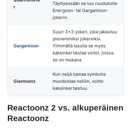
Täyttyessään se tuo ruudukolle
r
Energoon- tai Gargantoon-
jokerin.
Suuri 3×3-jokeri, joka jakautuu
pienemmiksi jokereiksi.
Gargantoon
Ylimmällä tasolla se myös
kaksinkertaistaa voitot, joissa
se on mukana.
Kun neljä samaa symbolia
Giantoonz
muodostaa neliön, voitto
kaksinkertaistuu.
Reactoonz 2 vs. alkuperäinen
Reactoonz