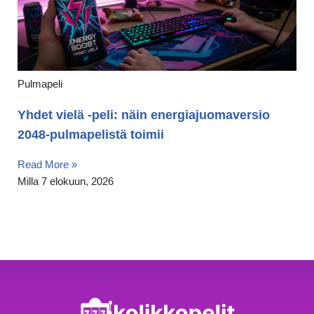
Pulmapeli
Yhdet vielä -peli: näin energiajuomaversio
2048-pulmapelistä toimii
Read More »
Milla
7 elokuun, 2026