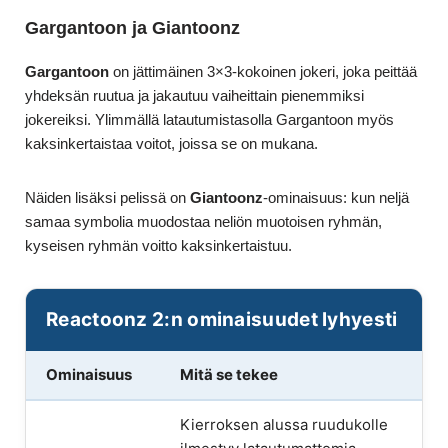
Gargantoon ja Giantoonz
Gargantoon
on jättimäinen 3×3-kokoinen jokeri, joka peittää
yhdeksän ruutua ja jakautuu vaiheittain pienemmiksi
jokereiksi. Ylimmällä latautumistasolla Gargantoon myös
kaksinkertaistaa voitot, joissa se on mukana.
Näiden lisäksi pelissä on
Giantoonz
-ominaisuus: kun neljä
samaa symbolia muodostaa neliön muotoisen ryhmän,
kyseisen ryhmän voitto kaksinkertaistuu.
Reactoonz 2:n ominaisuudet lyhyesti
Ominaisuus
Mitä se tekee
Kierroksen alussa ruudukolle