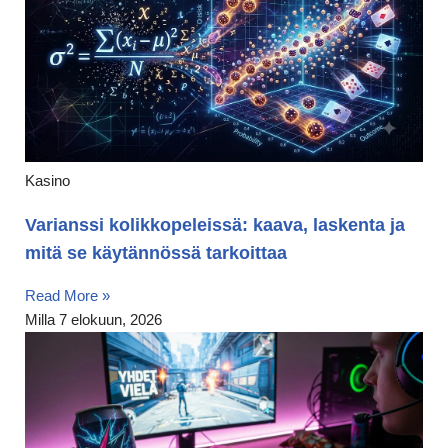
Kasino
Varianssi kolikkopeleissä: kaava, laskenta ja
mitä se käytännössä tarkoittaa
Read More »
Milla
7 elokuun, 2026