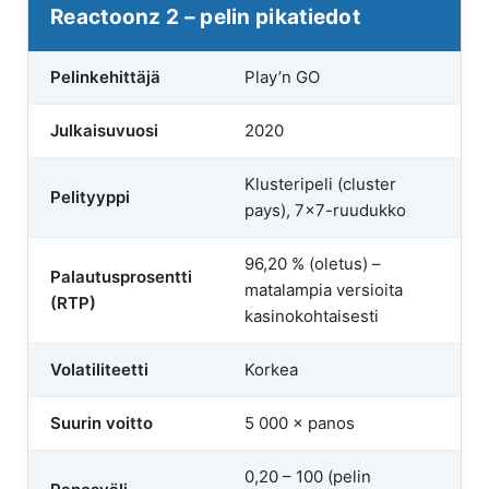
Reactoonz 2 – pelin pikatiedot
Pelinkehittäjä
Play’n GO
Julkaisuvuosi
2020
Klusteripeli (cluster
Pelityyppi
pays), 7×7-ruudukko
96,20 % (oletus) –
Palautusprosentti
matalampia versioita
(RTP)
kasinokohtaisesti
Volatiliteetti
Korkea
Suurin voitto
5 000 × panos
0,20 – 100 (pelin