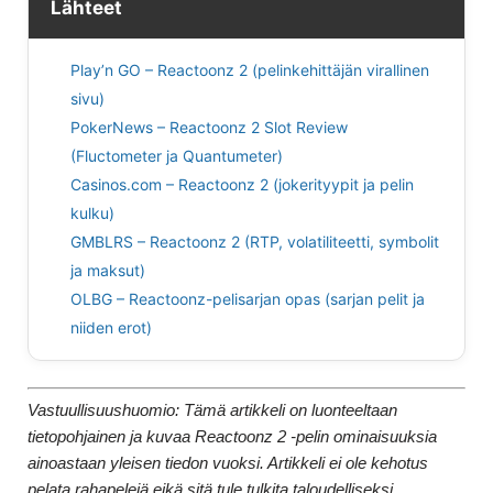
Lähteet
Play’n GO – Reactoonz 2 (pelinkehittäjän virallinen
sivu)
PokerNews – Reactoonz 2 Slot Review
(Fluctometer ja Quantumeter)
Casinos.com – Reactoonz 2 (jokerityypit ja pelin
kulku)
GMBLRS – Reactoonz 2 (RTP, volatiliteetti, symbolit
ja maksut)
OLBG – Reactoonz-pelisarjan opas (sarjan pelit ja
niiden erot)
Vastuullisuushuomio: Tämä artikkeli on luonteeltaan
tietopohjainen ja kuvaa Reactoonz 2 -pelin ominaisuuksia
ainoastaan yleisen tiedon vuoksi. Artikkeli ei ole kehotus
pelata rahapelejä eikä sitä tule tulkita taloudelliseksi